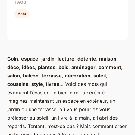
TAGS
Actu
Coin
,
espace
,
jardin
,
lecture
,
détente
,
maison
,
déco
,
idées
,
plantes
,
bois
,
aménager
,
comment
,
salon
,
balcon
,
terrasse
,
décoration
,
soleil
,
coussins
,
style
,
livres
… Voici des mots qui
évoquent l’évasion, le bien-être, la sérénité.
Imaginez maintenant un espace en extérieur, un
jardin ou une terrasse, où vous pourriez vous
prélasser au soleil, un livre à la main, à l’abri des
regards. Tentant, n’est-ce pas ? Mais comment créer
un tel coin de paradis ? Suivez le guide !